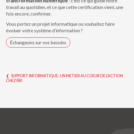
transformation numérique
: c’est ce qui guide notre
travail au quotidien, et ce que cette certification vient, une
fois encore, confirmer.
Vous portez un projet informatique ou souhaitez faire
évoluer votre système d’information ?
Échangeons sur vos besoins
NAVIGATION
SUPPORT INFORMATIQUE : UN METIER AU COEUR DE L’ACTION
CHEZ RBI
DE
L’ARTICLE